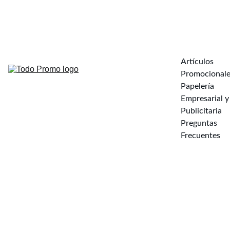
s
a
info@todopromo.mx
 998 318 5020
Artículos 
Promocionale
Papelería 
Empresarial y 
Publicitaria
Preguntas 
Frecuentes