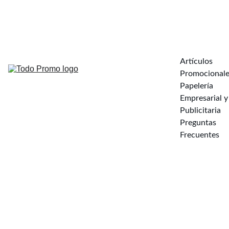
s
a
info@todopromo.mx
 998 318 5020
Artículos 
Promocionale
Papelería 
Empresarial y 
Publicitaria
Preguntas 
Frecuentes