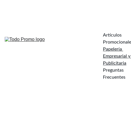
s
a
info@todopromo.mx
 998 318 5020
Artículos 
Promocionale
Papelería 
Empresarial y 
Publicitaria
Preguntas 
Frecuentes